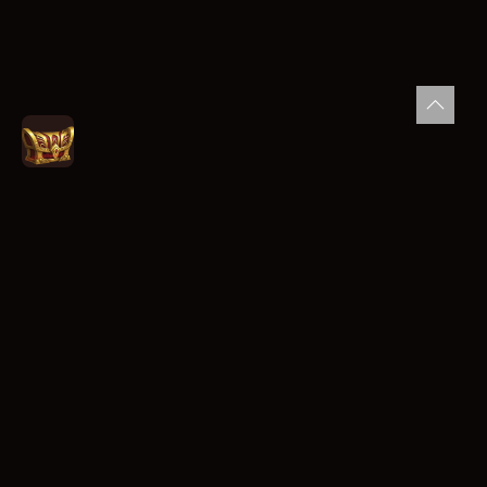
Allgemein
Casino
Sport
Live Casino
Aktionen
Unsere Features
Boni
Tägliche Missionen
Shop
Turniere