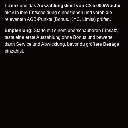
Lizenz
und das
Auszahlungslimit von C$ 5.000/Woche
aktiv in ihre Entscheidung einbeziehen und vorab die
relevanten AGB-Punkte (Bonus, KYC, Limits) prüfen.
Empfehlung:
Starte mit einem überschaubaren Einsatz,
teste eine erste Auszahlung ohne Bonus und bewerte
dann Service und Abwicklung, bevor du größere Beträge
einzahlst.