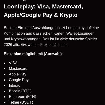
Loonieplay: Visa, Mastercard,
Apple/Google Pay & Krypto
Bei den Ein- und Auszahlungen setzt Loonieplay auf eine
Kombination aus klassischen Karten, Wallet-Lösungen
und Kryptowährungen. Das ist für viele deutsche Spieler
2026 attraktiv, weil es Flexibilität bietet.
Einzahlen möglich mit (Auswahl):
VISA
Mastercard
Apple Pay
Google Pay
Interac
Bitcoin (BTC)
Ethereum (ETH)
Tether (USDT)