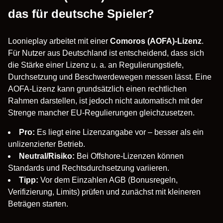
das für deutsche Spieler?
Loonieplay arbeitet mit einer
Comoros (AOFA)-Lizenz
.
Für Nutzer aus Deutschland ist entscheidend, dass sich
die Stärke einer Lizenz u. a. an Regulierungstiefe,
Durchsetzung und Beschwerdewegen messen lässt. Eine
AOFA-Lizenz kann grundsätzlich einen rechtlichen
Rahmen darstellen, ist jedoch nicht automatisch mit der
Strenge mancher EU-Regulierungen gleichzusetzen.
Pro:
Es liegt eine Lizenzangabe vor – besser als ein
unlizenzierter Betrieb.
Neutral/Risiko:
Bei Offshore-Lizenzen können
Standards und Rechtsdurchsetzung variieren.
Tipp:
Vor dem Einzahlen AGB (Bonusregeln,
Verifizierung, Limits) prüfen und zunächst mit kleineren
Beträgen starten.