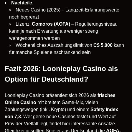
Nachteile:
Neues Casino (2025) – Langzeit-Erfahrungswerte
noch begrenzt
Lizenz:
Comoros (AOFA)
– Regulierungsniveau
kann je nach Erwartung als weniger streng
wahrgenommen werden
Wöchentliches Auszahlungslimit von
C$ 5.000
kann
für manche Spieler einschränkend sein
Fazit 2026: Loonieplay Casino als
Option für Deutschland?
Loonieplay Casino präsentiert sich 2026 als
frisches
Online Casino
mit breitem Game-Mix, vielen
Zahlungswegen (inkl. Krypto) und einem
Safety Index
von 7,3
. Wer gerne neue Casinos testet und Wert auf
Provider-Vielfalt legt, findet hier interessante Ansätze.
Gleichzeitig sollten Spieler aus Deutschland die
AOFA-