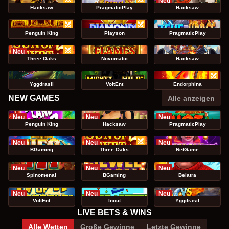
Neu
Hacksaw
PragmaticPlay
Hacksaw
Spielen
Spielen
Spielen
DEMO
DEMO
DEMO
5 Relics of Power: Hold & Win
Diamonds Power: Hold and Win
Zeus vs Hades - Gods of War
Penguin King
Playson
PragmaticPlay
Spielen
Spielen
Spielen
DEMO
DEMO
DEMO
Sun of Egypt 5
Book of Flames Hold & Win
Pirate Bonanza 2
Neu
Three Oaks
Novomatic
Hacksaw
Spielen
Spielen
Spielen
DEMO
DEMO
DEMO
Raptor Doublemax
Mighty Wild™: Panther Grand Gold Edition
Hell Hot 100
Yggdrasil
VoltEnt
Endorphina
Spielen
Spielen
Spielen
NEW GAMES
Alle anzeigen
DEMO
DEMO
DEMO
Candyland Pop
Totem Poles
Hot Tuna
Neu
Neu
Neu
Penguin King
Hacksaw
PragmaticPlay
Spielen
Spielen
Spielen
DEMO
DEMO
DEMO
UFO Pyramids
Sun of Egypt 5
Almighty Joker 40: Classic$$eries
Neu
Neu
Neu
BGaming
Three Oaks
NetGame
Spielen
Spielen
Spielen
DEMO
DEMO
DEMO
777 Magma Spins
Jewel Boom Super Drop
Frozen Barrel Tavern
Neu
Neu
Neu
Spinomenal
BGaming
Belatra
Spielen
Spielen
Spielen
DEMO
DEMO
Moon of Fortune™ Burning Board™
Mine Slot
Midas VS Medusa: WildEnergy
Neu
Neu
Neu
VoltEnt
Inout
Yggdrasil
Spielen
Spielen
Spielen
LIVE BETS & WINS
DEMO
DEMO
DEMO
Alle Wetten
Große Gewinne
Letzte Gewinne