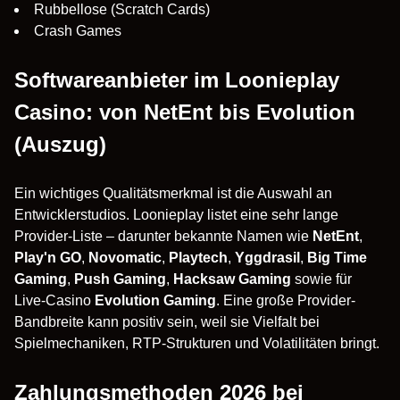
Rubbellose (Scratch Cards)
Crash Games
Softwareanbieter im Loonieplay
Casino: von NetEnt bis Evolution
(Auszug)
Ein wichtiges Qualitätsmerkmal ist die Auswahl an
Entwicklerstudios. Loonieplay listet eine sehr lange
Provider-Liste – darunter bekannte Namen wie
NetEnt
,
Play'n GO
,
Novomatic
,
Playtech
,
Yggdrasil
,
Big Time
Gaming
,
Push Gaming
,
Hacksaw Gaming
sowie für
Live-Casino
Evolution Gaming
. Eine große Provider-
Bandbreite kann positiv sein, weil sie Vielfalt bei
Spielmechaniken, RTP-Strukturen und Volatilitäten bringt.
Zahlungsmethoden 2026 bei