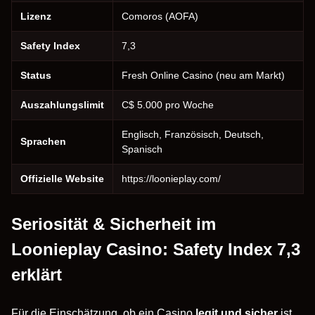
Lizenz
Comoros (AOFA)
Safety Index
7,3
Status
Fresh Online Casino (neu am Markt)
Auszahlungslimit
C$ 5.000 pro Woche
Englisch, Französisch, Deutsch,
Sprachen
Spanisch
Offizielle Website
https://loonieplay.com/
Seriosität & Sicherheit im
Loonieplay Casino: Safety Index 7,3
erklärt
Für die Einschätzung, ob ein Casino
legit und sicher
ist,